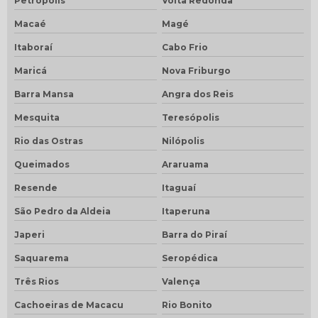
Petrópolis
Volta Redonda
Macaé
Magé
Itaboraí
Cabo Frio
Maricá
Nova Friburgo
Barra Mansa
Angra dos Reis
Mesquita
Teresópolis
Rio das Ostras
Nilópolis
Queimados
Araruama
Resende
Itaguaí
São Pedro da Aldeia
Itaperuna
Japeri
Barra do Piraí
Saquarema
Seropédica
Três Rios
Valença
Cachoeiras de Macacu
Rio Bonito