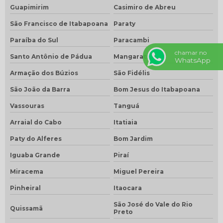
Guapimirim
Casimiro de Abreu
São Francisco de Itabapoana
Paraty
Paraíba do Sul
Paracambi
chamar no
Santo Antônio de Pádua
Mangaratiba
WhatsApp
Armação dos Búzios
São Fidélis
São João da Barra
Bom Jesus do Itabapoana
Vassouras
Tanguá
Arraial do Cabo
Itatiaia
Paty do Alferes
Bom Jardim
Iguaba Grande
Piraí
Miracema
Miguel Pereira
Pinheiral
Itaocara
São José do Vale do Rio
Quissamã
Preto