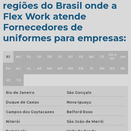
regiões do Brasil onde a
Flex Work atende
Fornecedores de
uniformes para empresas:
GO e
RJ
MG
ES
SP
PR
SC
RS
PE
BA
CE
AM
DF
PA
AC
AL
AP
MA
MT
MS
PB
PI
RN
RO
RR
SE
TO
Rio de Janeiro
São Gonçalo
Duque de Caxias
Nova Iguaçu
Campos dos Goytacazes
Belford Roxo
Niterói
São João de Meriti