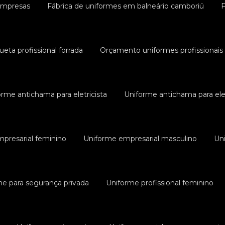
empresas
Fábrica de uniformes em balneário camboriú
F
ueta profissional forrada
Orçamento uniformes profissionais
orme antichama para eletricista
Uniforme antichama para elet
presarial feminino
Uniforme empresarial masculino
Un
e para segurança privada
Uniforme profissional feminino