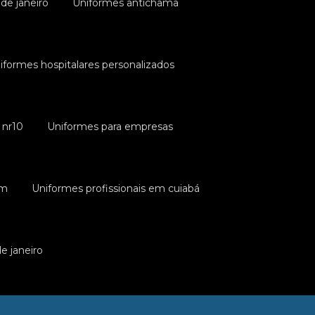
de janeiro
Uniformes antichama
iformes hospitalares personalizados
 nr10
Uniformes para empresas
ém
Uniformes profissionais em cuiabá
de janeiro