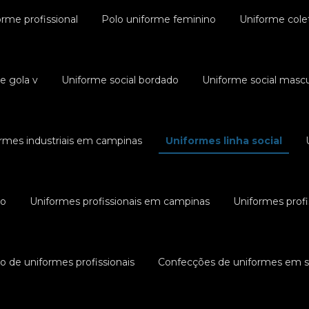
rme profissional
Polo uniforme feminino
Uniforme cole
e gola v
Uniforme social bordado
Uniforme social mascu
rmes industriais em campinas
Uniformes linha social
ão
Uniformes profissionais em campinas
Uniformes profi
 de uniformes profissionais
Confecções de uniformes em 